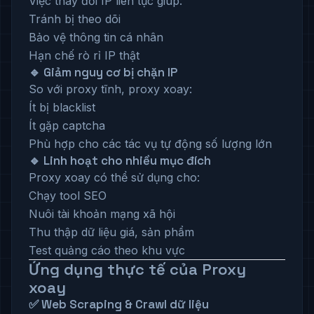
Việc thay đổi IP liên tục giúp:
Tránh bị theo dõi
Bảo vệ thông tin cá nhân
Hạn chế rò rỉ IP thật
🔹 Giảm nguy cơ bị chặn IP
So với proxy tĩnh, proxy xoay:
Ít bị blacklist
Ít gặp captcha
Phù hợp cho các tác vụ tự động số lượng lớn
🔹 Linh hoạt cho nhiều mục đích
Proxy xoay có thể sử dụng cho:
Chạy tool SEO
Nuôi tài khoản mạng xã hội
Thu thập dữ liệu giá, sản phẩm
Test quảng cáo theo khu vực
Ứng dụng thực tế của Proxy
xoay
✅ Web Scraping & Crawl dữ liệu