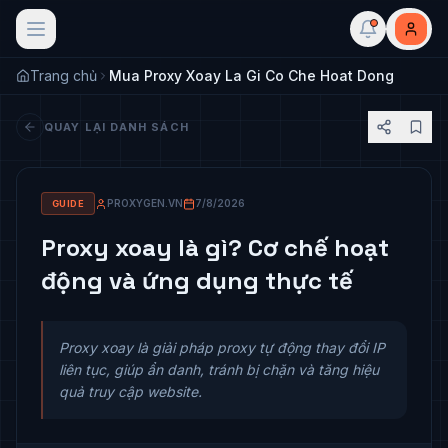
Skip to main content
Trang chủ
Mua Proxy Xoay La Gi Co Che Hoat Dong
QUAY LẠI DANH SÁCH
PROXYGEN.VN
7/8/2026
GUIDE
Proxy xoay là gì? Cơ chế hoạt
động và ứng dụng thực tế
Proxy xoay là giải pháp proxy tự động thay đổi IP
liên tục, giúp ẩn danh, tránh bị chặn và tăng hiệu
quả truy cập website.